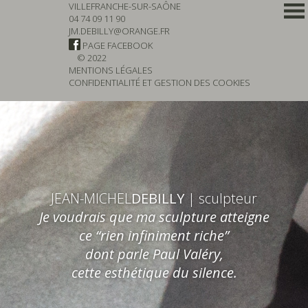
VILLEFRANCHE-SUR-SAÔNE
04 74 09 11 90
JM.DEBILLY@ORANGE.FR
PAGE FACEBOOK
© 2022
MENTIONS LÉGALES
CONFIDENTIALITÉ ET GESTION DES COOKIES
JEAN-MICHEL
DEBILLY
| sculpteur
Je voudrais que ma sculpture atteigne
ce “rien infiniment riche”
dont parle Paul Valéry,
cette esthétique du silence.