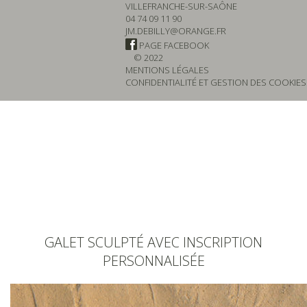
VILLEFRANCHE-SUR-SAÔNE
04 74 09 11 90
JM.DEBILLY@ORANGE.FR
PAGE FACEBOOK
© 2022
MENTIONS LÉGALES
CONFIDENTIALITÉ ET GESTION DES COOKIES
GALET SCULPTÉ AVEC INSCRIPTION
PERSONNALISÉE