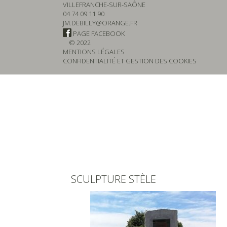
VILLEFRANCHE-SUR-SAÔNE
04 74 09 11 90
JM.DEBILLY@ORANGE.FR
PAGE FACEBOOK
© 2022
MENTIONS LÉGALES
CONFIDENTIALITÉ ET GESTION DES COOKIES
SCULPTURE STÈLE