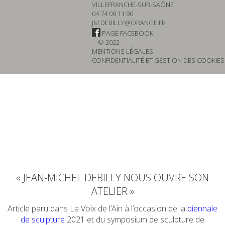
VILLEFRANCHE-SUR-SAÔNE
04 74 09 11 90
JM.DEBILLY@ORANGE.FR
PAGE FACEBOOK
© 2022
MENTIONS LÉGALES
CONFIDENTIALITÉ ET GESTION DES COOKIES
« JEAN-MICHEL DEBILLY NOUS OUVRE SON
ATELIER »
Article paru dans La Voix de l’Ain à l’occasion de la
biennale
de sculpture
2021 et du symposium de sculpture de