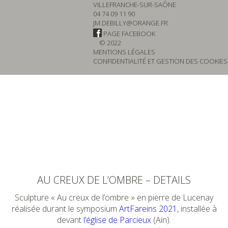
VILLEFRANCHE-SUR-SAÔNE
04 74 09 11 90
JM.DEBILLY@ORANGE.FR
PAGE FACEBOOK
© 2022
MENTIONS LÉGALES
CONFIDENTIALITÉ ET GESTION DES COOKIES
AU CREUX DE L’OMBRE – DETAILS
Sculpture « Au creux de l’ombre » en pierre de Lucenay
réalisée durant le symposium
ArtFareins 2021
, installée à
devant
l’église de Parcieux
(Ain).