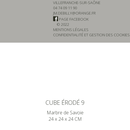
VILLEFRANCHE-SUR-SAÔNE
04 74 09 11 90
JM.DEBILLY@ORANGE.FR
PAGE FACEBOOK
© 2022
MENTIONS LÉGALES
CONFIDENTIALITÉ ET GESTION DES COOKIES
CUBE ÉRODÉ 9
Marbre de Savoie
24 x 24 x 24 CM