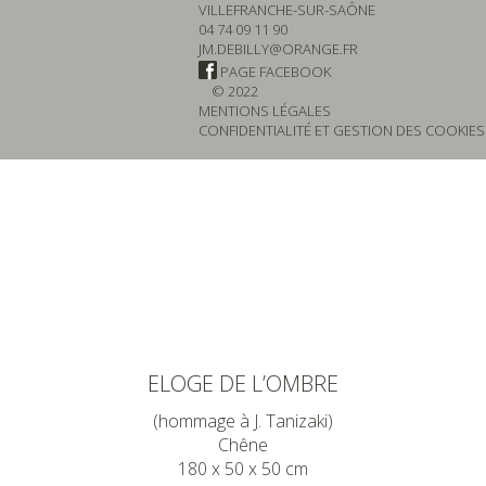
VILLEFRANCHE-SUR-SAÔNE
04 74 09 11 90
JM.DEBILLY@ORANGE.FR
PAGE FACEBOOK
© 2022
MENTIONS LÉGALES
CONFIDENTIALITÉ ET GESTION DES COOKIES
ELOGE DE L’OMBRE
(hommage à J. Tanizaki)
Chêne
180 x 50 x 50 cm