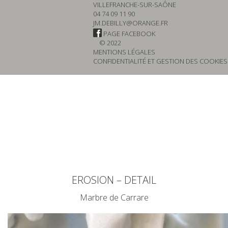
VILLEFRANCHE-SUR-SAÔNE
04 74 09 11 90
JM.DEBILLY@ORANGE.FR
PAGE FACEBOOK
© 2022
MENTIONS LÉGALES
CONFIDENTIALITÉ ET GESTION DES COOKIES
EROSION – DETAIL
Marbre de Carrare