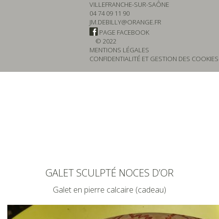
VILLEFRANCHE-SUR-SAÔNE
04 74 09 11 90
JM.DEBILLY@ORANGE.FR
PAGE FACEBOOK
© 2022
MENTIONS LÉGALES
CONFIDENTIALITÉ ET GESTION DES COOKIES
GALET SCULPTÉ NOCES D’OR
Galet en pierre calcaire (cadeau)