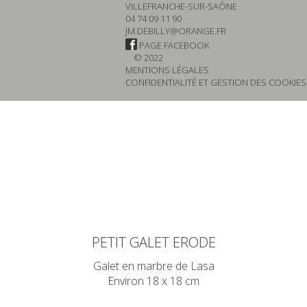
VILLEFRANCHE-SUR-SAÔNE
04 74 09 11 90
JM.DEBILLY@ORANGE.FR
PAGE FACEBOOK
© 2022
MENTIONS LÉGALES
CONFIDENTIALITÉ ET GESTION DES COOKIES
PETIT GALET ERODE
Galet en marbre de Lasa
Environ 18 x 18 cm