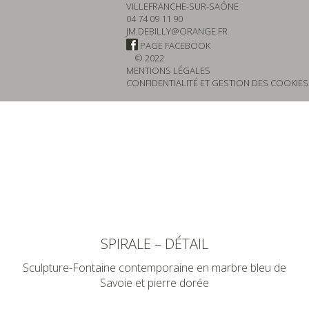
VILLEFRANCHE-SUR-SAÔNE
04 74 09 11 90
JM.DEBILLY@ORANGE.FR
PAGE FACEBOOK
© 2022
MENTIONS LÉGALES
CONFIDENTIALITÉ ET GESTION DES COOKIES
SPIRALE – DÉTAIL
Sculpture-Fontaine contemporaine en marbre bleu de
Savoie et pierre dorée