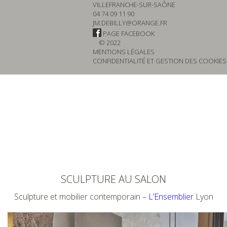
VILLEFRANCHE-SUR-SAÔNE
04 74 09 11 90
JM.DEBILLY@ORANGE.FR
PAGE FACEBOOK
© 2022
MENTIONS LÉGALES
CONFIDENTIALITÉ ET GESTION DES COOKIES
SCULPTURE AU SALON
Sculpture et mobilier contemporain –
L’Ensemblier
Lyon