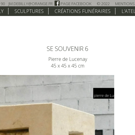
 90
JM.DEBILLY@ORANGE.FR
PAGE FACEBOOK
© 2022
MENTIONS
LY
SCULPTURES
CRÉATIONS FUNÉRAIRES
L’ATE
SE SOUVENIR 6
Pierre de Lucenay
45 x 45 x 45 cm