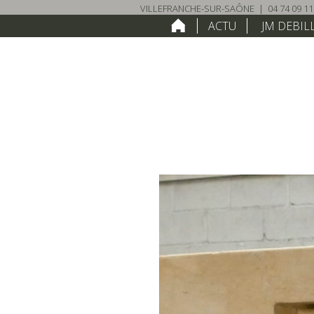
VILLEFRANCHE-SUR-SAÔNE
|
04 74 09 11
HOME
ACTU
JM DEBIL