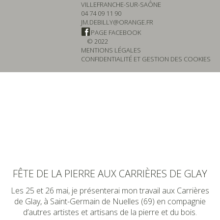
VILLEFRANCHE-SUR-SAÔNE
04 74 09 11 90
JM.DEBILLY@ORANGE.FR
PAGE FACEBOOK
© 2022
MENTIONS LÉGALES
CONFIDENTIALITÉ ET GESTION DES COOKIES
FÊTE DE LA PIERRE AUX CARRIÈRES DE GLAY
Les 25 et 26 mai, je présenterai mon travail aux Carrières
de Glay, à Saint-Germain de Nuelles (69) en compagnie
d’autres artistes et artisans de la pierre et du bois.