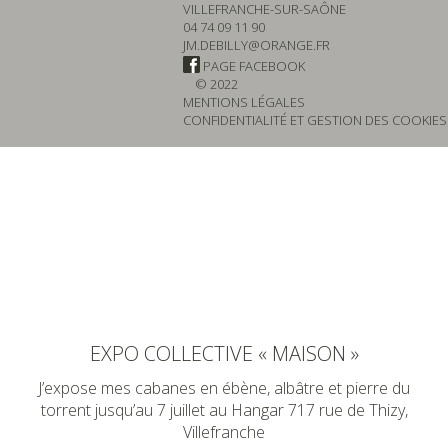
VILLEFRANCHE-SUR-SAÔNE
04 74 09 11 90
JM.DEBILLY@ORANGE.FR
PAGE FACEBOOK
© 2022
MENTIONS LÉGALES
CONFIDENTIALITÉ ET GESTION DES COOKIES
EXPO COLLECTIVE « MAISON »
J’expose mes cabanes en ébène, albâtre et pierre du
torrent jusqu’au 7 juillet au Hangar 717 rue de Thizy,
Villefranche