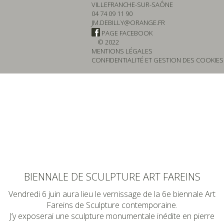
VILLEFRANCHE-SUR-SAÔNE
04 74 09 11 90
JM.DEBILLY@ORANGE.FR
PAGE FACEBOOK
© 2022
MENTIONS LÉGALES
CONFIDENTIALITÉ ET GESTION DES COOKIES
BIENNALE DE SCULPTURE ART FAREINS
Vendredi 6 juin aura lieu le vernissage de la 6e biennale Art
Fareins de Sculpture contemporaine.
J’y exposerai une sculpture monumentale inédite en pierre