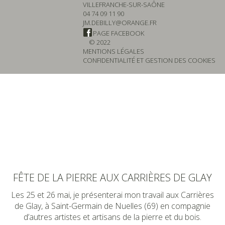
VILLEFRANCHE-SUR-SAÔNE
04 74 09 11 90
JM.DEBILLY@ORANGE.FR
PAGE FACEBOOK
© 2022
MENTIONS LÉGALES
CONFIDENTIALITÉ ET GESTION DES COOKIES
FÊTE DE LA PIERRE AUX CARRIÈRES DE GLAY
Les 25 et 26 mai, je présenterai mon travail aux Carrières
de Glay, à Saint-Germain de Nuelles (69) en compagnie
d’autres artistes et artisans de la pierre et du bois.