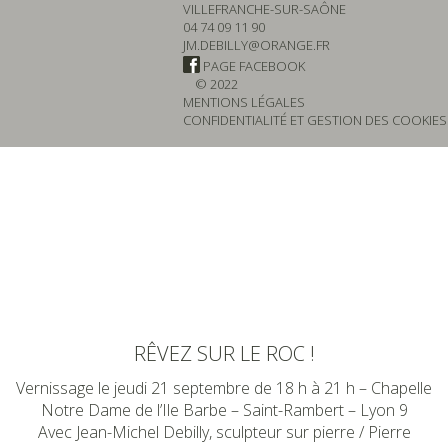
VILLEFRANCHE-SUR-SAÔNE
04 74 09 11 90
JM.DEBILLY@ORANGE.FR
PAGE FACEBOOK
© 2022
MENTIONS LÉGALES
CONFIDENTIALITÉ ET GESTION DES COOKIES
RÊVEZ SUR LE ROC !
Vernissage le jeudi 21 septembre de 18 h à 21 h – Chapelle
Notre Dame de l’Ile Barbe – Saint-Rambert – Lyon 9
Avec Jean-Michel Debilly, sculpteur sur pierre / Pierre